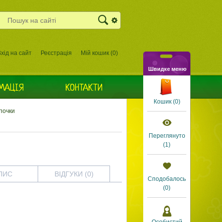
хід на сайт
Реєстрація
Мій кошик (
0
)
Швидке меню
МАЦІЯ
КОНТАКТИ
Кошик (
0
)
почки
Переглянуто
(
1
)
ПИС
ВІДГУКИ (0)
Сподобалось
(0)