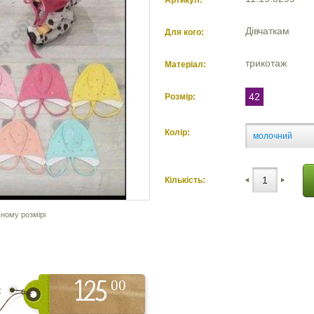
Артикул:
Дівчаткам
Для кого:
трикотаж
Матеріал:
42
Розмір:
Колір:
молочний
Кількість:
ному розмірі
00
125
: