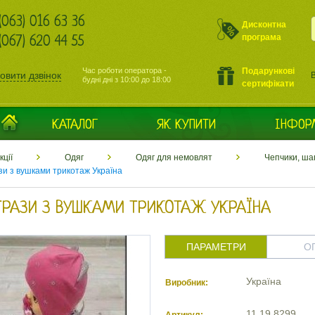
(063) 016 63 36
Дисконтна
програма
(067) 620 44 55
Подарункові
Час роботи оператора -
овити дзвінок
В
будні дні з 10:00 до 18:00
сертифікати
КАТАЛОГ
ЯК КУПИТИ
ІНФОР
кції
Одяг
Одяг для немовлят
Чепчики, ша
и з вушками трикотаж Україна
ТРАЗИ З ВУШКАМИ ТРИКОТАЖ УКРАЇНА
ПАРАМЕТРИ
О
Україна
Виробник:
11.19.8299