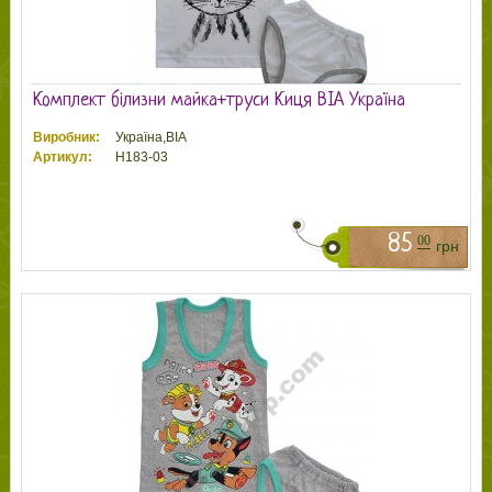
Комплект білизни майка+труси Киця ВІА Україна
Виробник:
Україна,ВІА
Артикул:
Н183-03
85
00
грн