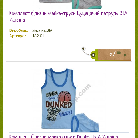
Комплект білизни майка+труси Цуценячий патруль ВІА
Україна
Виробник:
Україна,ВІА
Артикул:
182-01
97
00
грн
Комплект білизни майка+труси Dunked ВІА Україна