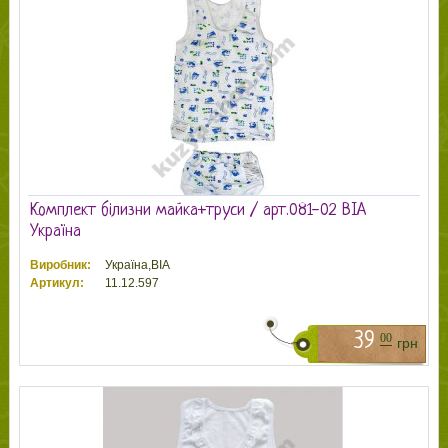
Комплект білизни майка+труси / арт.081-02 ВІА
Україна
Виробник:
Україна,ВІА
Артикул:
11.12.597
39
00
грн