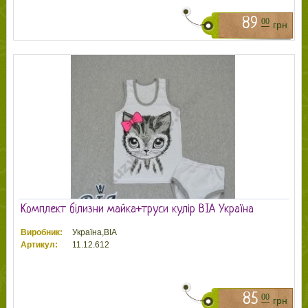
89
00
грн
Комплект білизни майка+труси кулір ВІА Україна
Виробник:
Україна,ВІА
Артикул:
11.12.612
85
00
грн