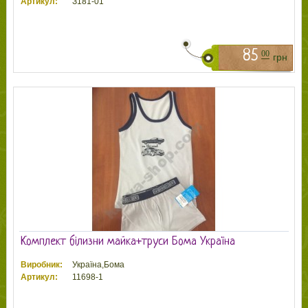
Артикул:
З181-01
85
00
грн
Комплект білизни майка+труси Бома Україна
Виробник:
Україна,Бома
Артикул:
11698-1