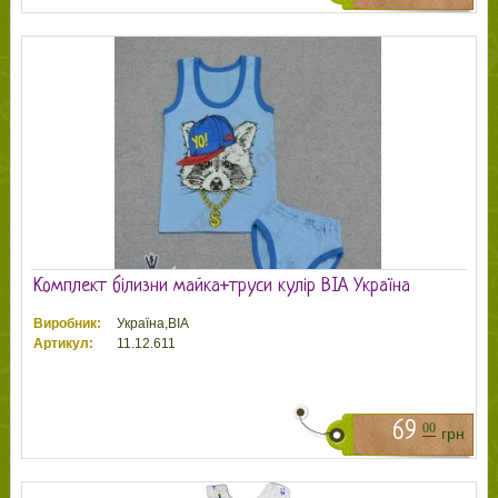
Комплект білизни майка+труси кулір ВІА Україна
Виробник:
Україна,ВІА
Артикул:
11.12.611
69
00
грн