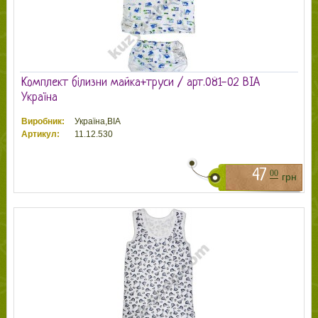
Комплект білизни майка+труси / арт.081-02 ВІА
Україна
Виробник:
Україна,ВІА
Артикул:
11.12.530
47
00
грн