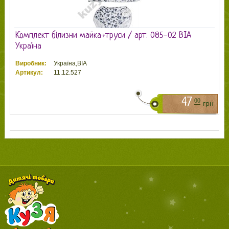
Комплект білизни майка+труси / арт. 085-02 ВІА
Україна
Виробник:
Україна,ВІА
Артикул:
11.12.527
47
00
грн