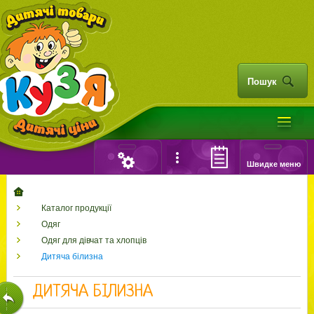
Пошук
Швидке меню
Каталог продукції
Одяг
Одяг для дівчат та хлопців
Дитяча білизна
ДИТЯЧА БІЛИЗНА