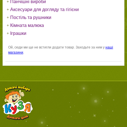
Панчішні вироби
Аксесуари для догляду та гігієни
Постіль та рушники
Кімната малюка
Іграшки
Ой, сюди ми ще не встигли додати товар. Заходьте за ним у
наші
магазини
.