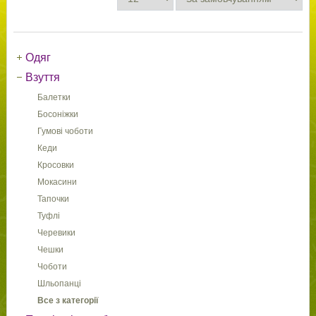
Одяг
Взуття
Балетки
Босоніжки
Гумові чоботи
Кеди
Кросовки
Мокасини
Тапочки
Туфлі
Черевики
Чешки
Чоботи
Шльопанці
Все з категорії