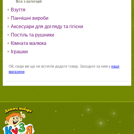
Все з категорії
Взуття
Панчішні вироби
Аксесуари для догляду та гігієни
Постіль та рушники
Кімната малюка
Іграшки
Ой, сюди ми ще не встигли додати товар. Заходьте за ним у
наші
магазини
.