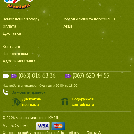
Замовлення товару
Умови обміну та повернення
Оплата
Акції
Доставка
Контакти
Написати нам
Адреси магазинів
(063) 016 63 36
(067) 620 44 55
Час роботи оператора - будні дні з 10:00 до 18:00
Замовити дзвінок
Дисконтна
Подарункові
програма
сертифікати
© 2026 мережа магазинів КУЗЯ
Ми приймаємо:
Створення сайту
та
розробка сайтів
-
веб студія
"Бренд-А"