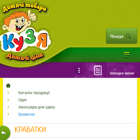
Пошук
Швидке меню
Каталог продукції
Одяг
Аксесуари для одягу
Краватки
КРАВАТКИ