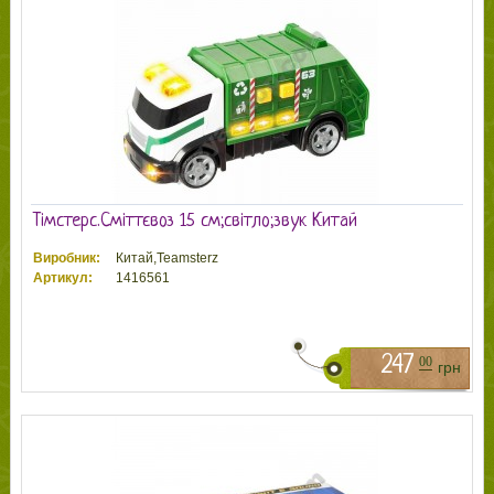
Тімстерс.Сміттєвоз 15 см;світло;звук Китай
Виробник:
Китай,Teamsterz
Артикул:
1416561
247
00
грн