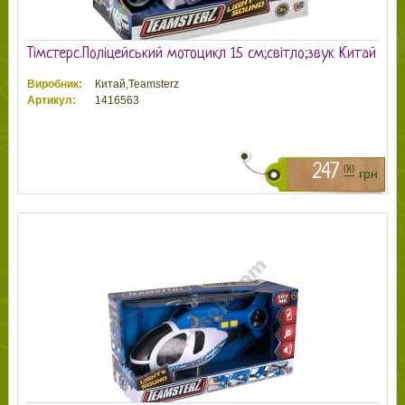
Тімстерс.Поліцейський мотоцикл 15 см;світло;звук Китай
Виробник:
Китай,Teamsterz
Артикул:
1416563
247
00
грн