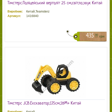
Тімстерс.Поліцейський вертоліт 25 см;світло;звук Китай
Виробник:
Китай,Teamsterz
Артикул:
1416840
435
00
грн
Тімстерс JCB.Екскаватор;17.5см;18М+ Китай
Виробник:
Китай