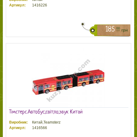
Артикул:
1416226
185
00
грн
Тімстерс.Автобус;світло;звук Китай
Виробник:
Китай,Teamsterz
Артикул:
1416566