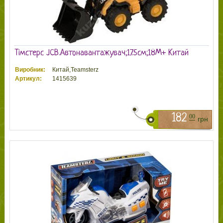
Тімстерс JCB.Автонавантажувач;17.5см;18М+ Китай
Виробник:
Китай,Teamsterz
Артикул:
1415639
182
00
грн