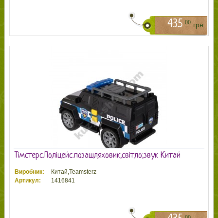
435
00
грн
Тімстерс.Поліцейс.позашляховик;світло;звук Китай
Виробник:
Китай,Teamsterz
Артикул:
1416841
00