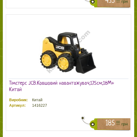
435
грн
Тімстерс JCB.Ковшовий навантажувач;17.5см;18М+
Китай
Виробник:
Китай
Артикул:
1416227
185
00
грн