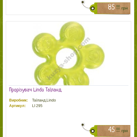
85
00
грн
Прорізувач Lindo Таїланд
Виробник:
Таїланд,Lindo
Артикул:
LI 295
45
00
грн