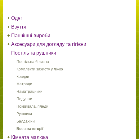
Одяг
Взуття
Панчішні вироби
Аксесуари для догляду та гігієни
Постіль та рушники
Постільна білизна
Комплекти захисту у ліжко
Ковдри
Матраци
Наматрацники
Подушки
Покривала, пледи
Рушники
Балдахіни
Все з категорії
Кімната малюка