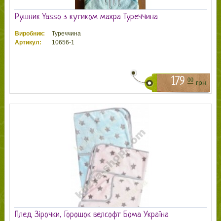
Рушник Yasso з кутиком махра Туреччина
Виробник:
Туреччина
Артикул:
10656-1
179
00
грн
Плед Зірочки, Горошок велсофт Бома Україна