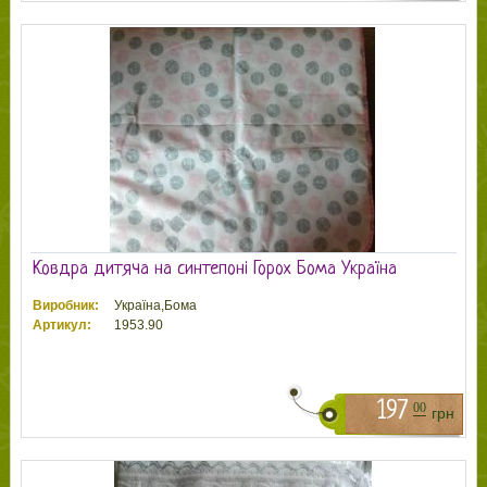
Ковдра дитяча на синтепоні Горох Бома Україна
Виробник:
Україна,Бома
Артикул:
1953.90
197
00
грн