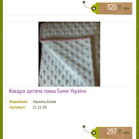
325
00
грн
Ковдра дитяча плюш Бома Україна
Виробник:
Україна,Бома
Артикул:
11.11.50
297
00
грн