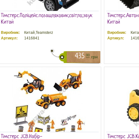
Тімстерс.Поліцейс.позашляховик;світло;звук
Тімстерс.Автон
Китай
Китай
Виробник:
Китай,Teamsterz
Виробник:
Кита
Артикул:
1416841
Артикул:
1416
435
00
грн
Тімстерс JCB.Набір-
Тімстерс JCB.