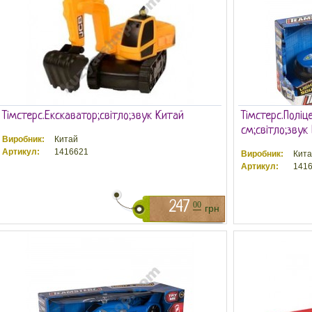
Тімстерс.Екскаватор;світло;звук Китай
Тімстерс.Поліц
см;світло;звук
Виробник:
Китай
Артикул:
1416621
Виробник:
Кита
Артикул:
1416
247
00
грн