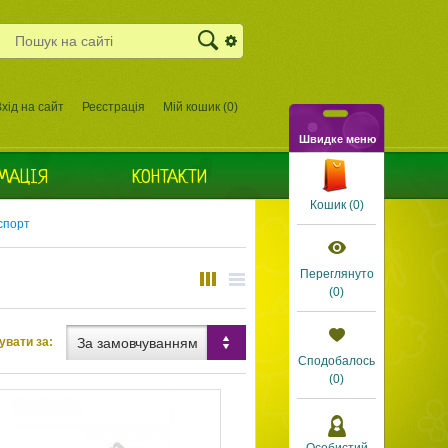
хід на сайт
Реєстрація
Мій кошик (
0
)
Швидке меню
МАЦІЯ
КОНТАКТИ
Кошик (
0
)
нспорт
Переглянуто
(
0
)
За замовчуванням
увати за:
Сподобалось
(0)