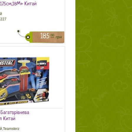
17.5см;18М+ Китай
й
227
185
00
грн
-Багаторівнева
л Китай
й,Teamsterz