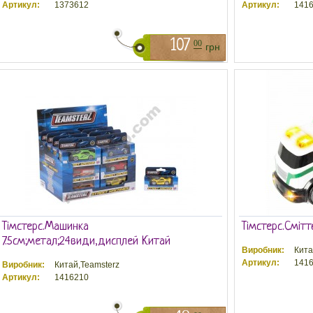
Артикул:
1373612
Артикул:
1416
107
00
грн
Тімстерс.Машинка
Тімстерс.Смітт
7.5см;метал;24види,дисплей Китай
Виробник:
Кита
Артикул:
1416
Виробник:
Китай,Teamsterz
Артикул:
1416210