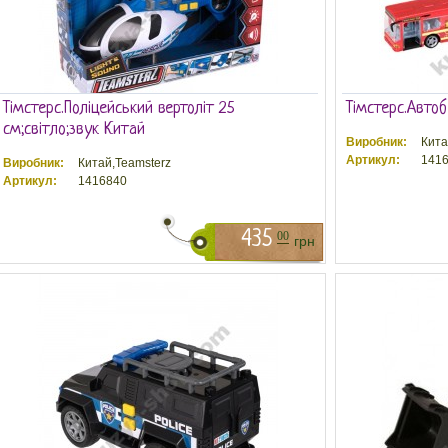
Тімстерс.Поліцейський вертоліт 25
Тімстерс.Автоб
см;світло;звук Китай
Виробник:
Кита
Артикул:
1416
Виробник:
Китай,Teamsterz
Артикул:
1416840
435
00
грн