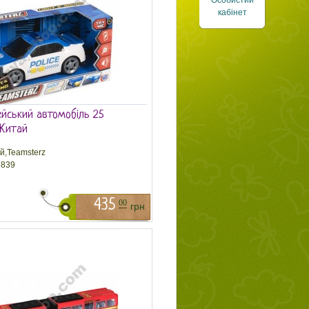
Особистий
кабінет
ейський автомобіль 25
 Китай
й,Teamsterz
839
435
00
грн