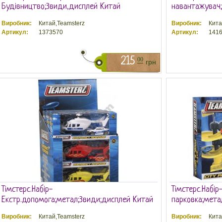
Будівництво;3види,дисплей Китай
навантажувач;
Виробник:
Китай,Teamsterz
Виробник:
Кита
Артикул:
1373570
Артикул:
1416
215
00
грн
Тімстерс.Набір-
Тімстерс.Набір
Екстр.допомога;метал;3види;дисплей Китай
парковка;мета
Виробник:
Китай,Teamsterz
Виробник:
Кита