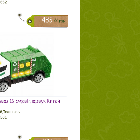
652
485
00
грн
євоз 15 см;світло;звук Китай
й,Teamsterz
561