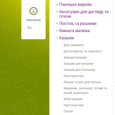
Панчішні вироби
Аксесуари для догляду та
гігієни
Виробник
Постіль та рушники
Всі
Кімната малюка
Іграшки
Для немовлят
Для розвитку та творчості
Заводні іграшки
Іграшки для купання
Іграшки для пісочниці
Конструктори
Ляльки та все для ляльок
Машинки, залізниці, літаки та
інший транспорт
М'які іграшки
Настільні ігри
Пазли