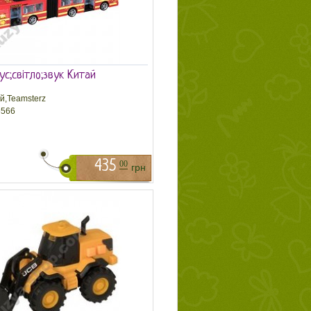
ус;світло;звук Китай
й,Teamsterz
566
435
00
грн