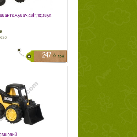
авантажувач;світло;звук
й
620
247
00
грн
Ковшовий