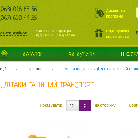
(063) 016 63 36
Дисконтна
програма
(067) 620 44 55
Подарункові
Час роботи оператора -
овити дзвінок
В
будні дні з 10:00 до 18:00
сертифікати
КАТАЛОГ
ЯК КУПИТИ
ІНФОР
кції
Іграшки
Машинки, залізниці, літаки та інший тра
, ЛІТАКИ ТА ІНШИЙ ТРАНСПОРТ
12
Показувати:
на сторінку
Сорт