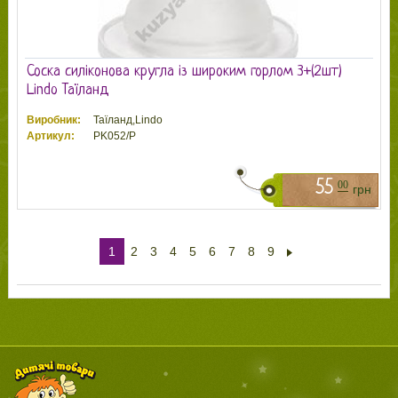
Соска силіконова кругла із широким горлом 3+(2шт)
Lindo Таїланд
Виробник:
Таїланд,Lindo
Артикул:
PK052/Р
55
00
грн
1
2
3
4
5
6
7
8
9