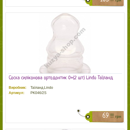
грн
Соска силіконова ортодонтик 0+(2 шт) Lindo Таїланд
Виробник:
Таїланд,Lindo
Артикул:
PK046/2S
69
00
грн