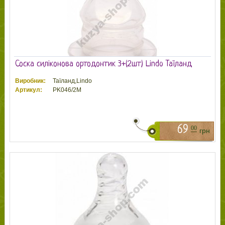
Соска силіконова ортодонтик 3+(2шт) Lindo Таїланд
Виробник:
Таїланд,Lindo
Артикул:
PK046/2M
69
00
грн