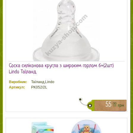
Соска силіконова кругла з широким горлом 6+(2шт)
Lindo Таїланд
Виробник:
Таїланд,Lindo
Артикул:
PK052/2L
55
00
грн