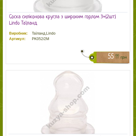
Соска силіконова кругла з широким горлом 3+(2шт)
Lindo Таїланд
Виробник:
Таїланд,Lindo
Артикул:
PK052/2M
55
00
грн