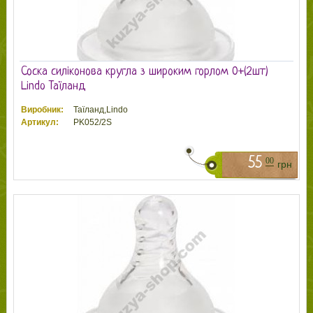
Соска силіконова кругла з широким горлом 0+(2шт)
Lindo Таїланд
Виробник:
Таїланд,Lindo
Артикул:
PK052/2S
55
00
грн