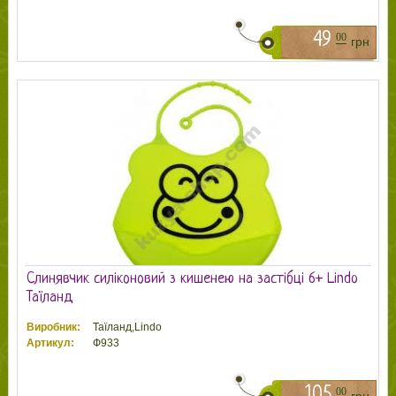
49
00
грн
Слинявчик силіконовий з кишенею на застібці 6+ Lindo
Таїланд
Виробник:
Таїланд,Lindo
Артикул:
Ф933
105
00