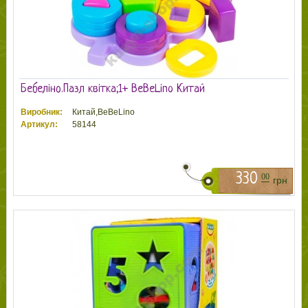
Бебеліно.Пазл квітка;1+ BeBeLino Китай
Виробник:
Китай,BeBeLino
Артикул:
58144
330
00
грн