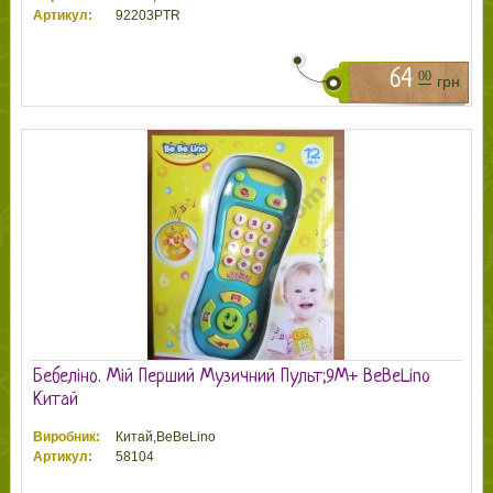
Артикул:
92203PTR
64
00
грн
Бебеліно. Мій Перший Музичний Пульт;9М+ BeBeLino
Китай
Виробник:
Китай,BeBeLino
Артикул:
58104