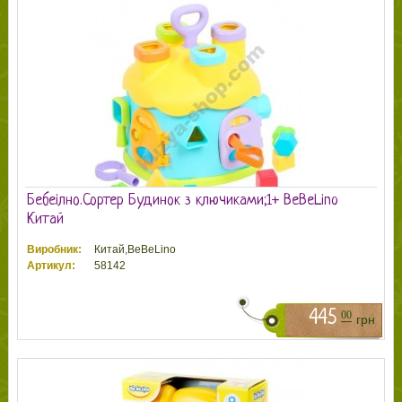
Бебеілно.Сортер Будинок з ключиками;1+ BeBeLino
Китай
Виробник:
Китай,BeBeLino
Артикул:
58142
445
00
грн