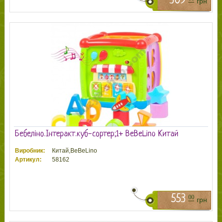
309
грн
Бебеліно.Інтеракт.куб-сортер;1+ BeBeLino Китай
Виробник:
Китай,BeBeLino
Артикул:
58162
553
00
грн