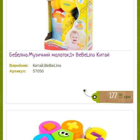
Бебеліно.Музичний молоток;1+ BeBeLino Китай
Виробник:
Китай,BeBeLino
Артикул:
57050
177
00
грн