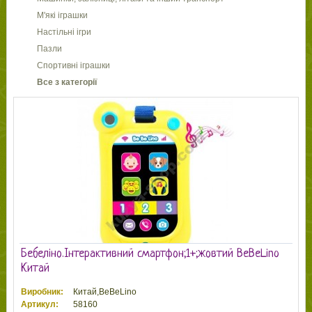
М'які іграшки
Настільні ігри
Пазли
Спортивні іграшки
Все з категорії
Бебеліно.Інтерактивний смартфон;1+;жовтий BeBeLino
Китай
Виробник:
Китай,BeBeLino
Артикул:
58160