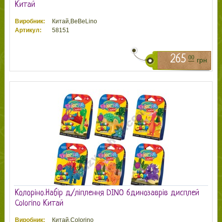
Китай
Виробник:
Китай,BeBeLino
Артикул:
58151
265
00
грн
Колоріно.Набір д/ліплення DINO 6динозаврів дисплей
Colorino Китай
Виробник:
Китай,Colorino