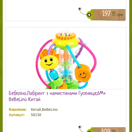
197
00
грн
Бебеліно.Лабіринт з намистинами Гусениця;6М+
BeBeLino Китай
Виробник:
Китай,BeBeLino
Артикул:
58138
00