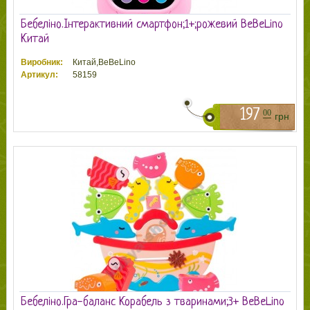
Бебеліно.Інтерактивний смартфон;1+;рожевий BeBeLino
Китай
Виробник:
Китай,BeBeLino
Артикул:
58159
197
00
грн
Бебеліно.Гра-баланс Корабель з тваринами;3+ BeBeLino