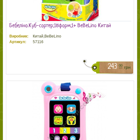
Бебеліно.Куб-сортер;18форм;1+ BeBeLino Китай
Виробник:
Китай,BeBeLino
Артикул:
57116
243
00
грн