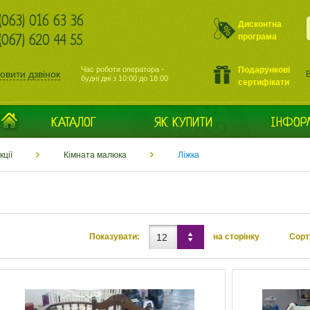
(063) 016 63 36
Дисконтна
програма
(067) 620 44 55
Подарункові
Час роботи оператора -
овити дзвінок
В
будні дні з 10:00 до 18:00
сертифікати
КАТАЛОГ
ЯК КУПИТИ
ІНФОР
кції
Кімната малюка
Ліжка
12
Показувати:
на сторінку
Сорт