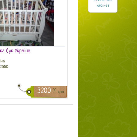
Особистий
кабінет
ка бук Україна
їна
2550
3200
00
грн