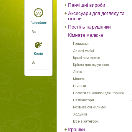
Панчішні вироби
Аксесуари для догляду та
гігієни
Виробник
Постіль та рушники
Всі
Кімната малюка
Гойдалки
Дитячі меблі
Колір
Ігрові комплекси
Всі
Крісла для годування
Ліжка
Манежі
Нічники
Намети та кошики для іграшок
Пеленатори
Розвиваючі килимки
Ходунки
Все з категорії
Іграшки