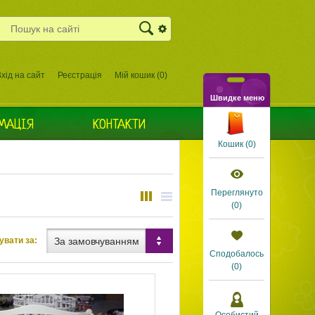
хід на сайт
Реєстрація
Мій кошик (
0
)
Швидке меню
МАЦІЯ
КОНТАКТИ
Кошик (
0
)
Переглянуто
(
0
)
За замовчуванням
увати за:
Сподобалось
(0)