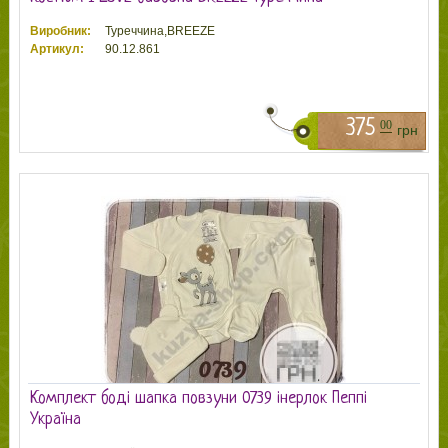
Виробник:
Туреччина,BREEZE
Артикул:
90.12.861
375
00
грн
Комплект боді шапка повзуни 0739 інерлок Пеппі
Україна