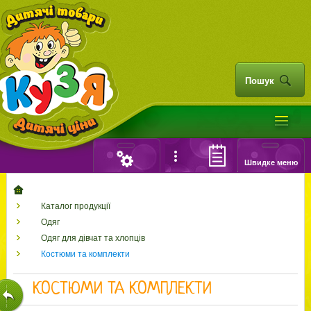
Пошук
Швидке меню
Каталог продукції
Одяг
Одяг для дівчат та хлопців
Костюми та комплекти
КОСТЮМИ ТА КОМПЛЕКТИ