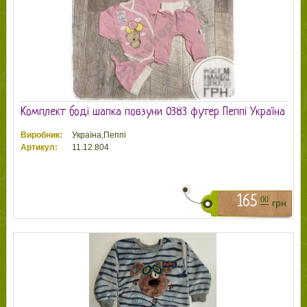
Комплект боді шапка повзуни 0383 футер Пеппі Україна
Виробник:
Україна,Пеппі
Артикул:
11.12.804
165
00
грн