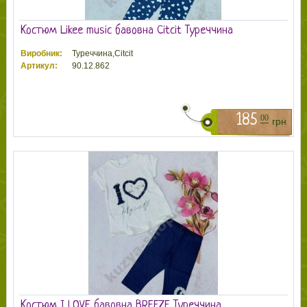
Костюм Likee music бавовна Citcit Туреччина
Виробник:
Туреччина,Citcit
Артикул:
90.12.862
185
00
грн
Костюм I LOVE бавовна BREEZE Туреччина