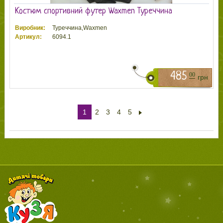
Костюм спортивний футер Waxmen Туреччина
Виробник:
Туреччина,Waxmen
Артикул:
6094.1
485
00
грн
1
2
3
4
5