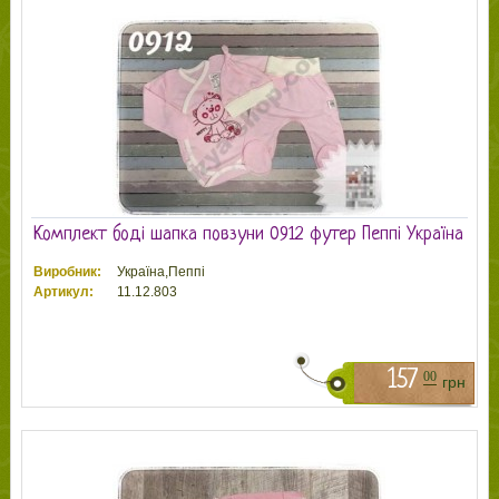
Комплект боді шапка повзуни 0912 футер Пеппі Україна
Виробник:
Україна,Пеппі
Артикул:
11.12.803
157
00
грн