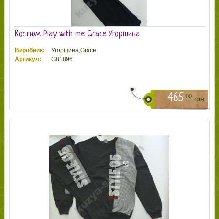
Костюм Play with me Grace Угорщина
Виробник:
Угорщина,Grace
Артикул:
G81896
465
00
грн