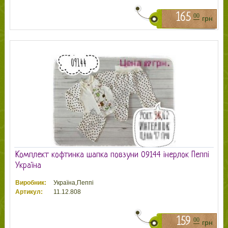
165
00
грн
Комплект кофтинка шапка повзуни 09144 інерлок Пеппі
Україна
Виробник:
Україна,Пеппі
Артикул:
11.12.808
159
00
грн